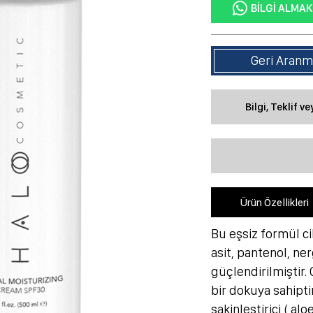
BILGI ALMAK
Geri Aranm
Bilgi, Teklif v
Ürün Özellikleri
Bu eşsiz formül c
asit, pantenol, ner
güçlendirilmiştir.
bir dokuya sahiptir
sakinleştirici ( al