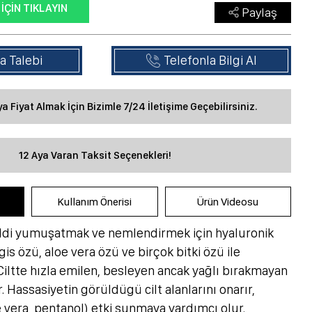
 İÇIN TIKLAYIN
Paylaş
a Talebi
Telefonla Bilgi Al
eya Fiyat Almak İçin Bizimle 7/24 İletişime Geçebilirsiniz.
12 Aya Varan Taksit Seçenekleri!
Kullanım Önerisi
Ürün Videosu
ildi yumuşatmak ve nemlendirmek için hyaluronik
gis özü, aloe vera özü ve birçok bitki özü ile
 Ciltte hızla emilen, besleyen ancak yağlı bırakmayan
. Hassasiyetin görüldügü cilt alanlarını onarır,
oe vera, pentanol) etki sunmaya yardımcı olur.