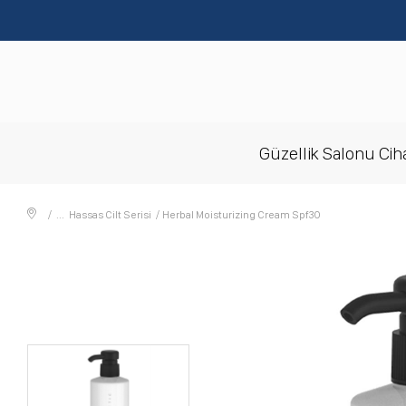
Güzellik Salonu Ciha
Hassas Cilt Serisi
Herbal Moisturizing Cream Spf30