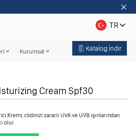
ilirsiniz !
TR
Katalog İndir
ri
Kurumsal
isturizing Cream Spf30
ici Kremi, cildinizi zararlı UVA ve UVB ışınlarından
 olur.