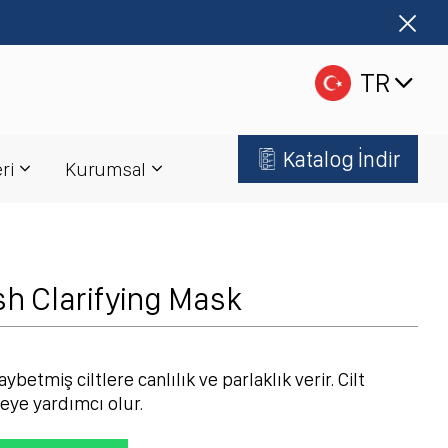
TR
Katalog İndir
ri
Kurumsal
sh Clarifying Mask
aybetmiş ciltlere canlılık ve parlaklık verir. Cilt
ye yardımcı olur.