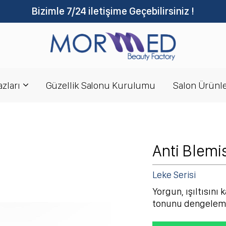
Bizimle 7/24 iletişime Geçebilirsiniz !
zları
Güzellik Salonu Kurulumu
Salon Ürünle
Anti Blemi
Leke Serisi
Yorgun, ışıltısını k
tonunu dengeleme