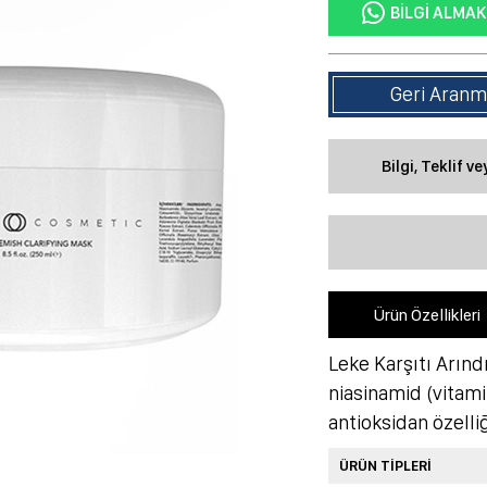
BILGI ALMAK
Geri Aranm
Bilgi, Teklif v
Ürün Özellikleri
Leke Karşıtı Arınd
niasinamid (vitami
antioksidan özelliğ
ÜRÜN TİPLERİ